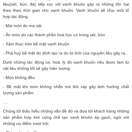
liệu(sét, bùn, đá) tiếp xúc với vanh khuôn gây ra những tổn hại
theo theo thời gian cho vanh khuôn. Vanh khuôn sẽ chịu một tổ
hợp tác động
- Mài mòn do ma sát
- Ăn mòn do các thành phần hoá học có trong sét, bùn
- Xâm thực trên bề mặt vanh khuôn
- Phá huỷ bề mặt do dính tạo ra do từ tính của nguyên liệu gây ra...
Dưới những tác động cơ, hoá, lý đó vanh khuôn nếu được làm từ
vật liệu không tốt sẽ gây hiện tượng
- Mòn không đều
- Bề mặt khi mòn không nhẵn mà thô ráp gây ảnh hưởng chất
lượng sản phẩm
....
Chúng tôi thấu hiểu những vấn đề đó và đưa tới khách hàng những
sản phẩm hợp kim cứng chế tạo vanh khuôn ép gạch, ngói với
những ưu điểm vượt trội